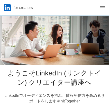
Skip to main content
LinkedIn Logo
for creators
C
ようこそLinkedIn (リンクトイン) クリエイター講座へ
LinkedInでオーディエンスを掴み、情報発信力を高め
るサポートをします #InItTogether
今すぐ始める
ようこそLinkedIn (リンクトイ
ン) クリエイター講座へ
LinkedInでオーディエンスを掴み、情報発信力を高めるサ
ポートをします #InItTogether