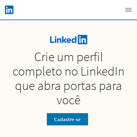
Skip to main content
LinkedIn Logo
C
Crie um perfil
completo no LinkedIn
que abra portas para
você
Cadastre-se