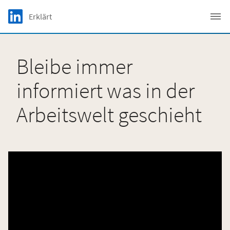
Skip to main content
LinkedIn Logo
Erklärt
C
Bleibe immer
informiert was in der
Arbeitswelt geschieht