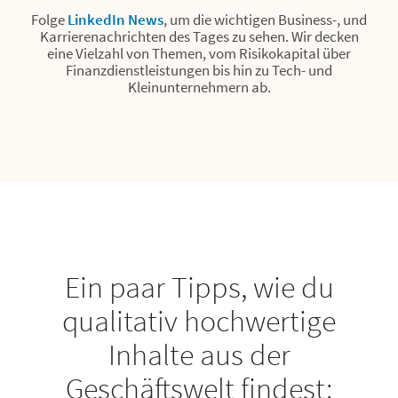
Folge
LinkedIn News
, um die wichtigen Business-, und
Karrierenachrichten des Tages zu sehen. Wir decken
eine Vielzahl von Themen, vom Risikokapital über
Finanzdienstleistungen bis hin zu Tech- und
Kleinunternehmern ab.
Ein paar Tipps, wie du
qualitativ hochwertige
Inhalte aus der
Ein paar Tipps, wie du
Geschäftswelt findest
qualitativ hochwertige
Folge
LinkedIn News
, um die wichtigen Business-, und
Inhalte aus der
Karrierenachrichten des Tages zu sehen. Wir decken
eine Vielzahl von Themen, vom Risikokapital über
Geschäftswelt findest:
Finanzdienstleistungen bis hin zu Tech- und